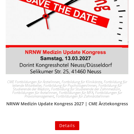
CME Fortbildungen für Ärzte/innen
,
Fortbildung für Klinikärzte
,
Fortbildung für
leitende Mitarbeiter
,
Fortbildung für Psychologen/innen
,
Fortbildung für
Studierende der Medizin
,
Fortbildung für Studierende der Zahnmedizin
,
Fortbildungen für Ärzte/innen
,
Fortbildungen für MFA
,
Fortbildungen für
Praxismanagement
,
Fortbildungen für Zahnärzte/innen
NRNW Medizin Update Kongress 2027 | CME Ärztekongress
Details