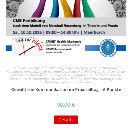
CME Fortbildungen für Ärzte/innen
,
Fortbildung für Ärzte
,
Fortbildung für
Klinikärzte
,
Fortbildung für leitende Mitarbeiter
,
Fortbildung für Studierende der
Medizin
,
Fortbildung für Studierende der Zahnmedizin
,
Fortbildungen für
Ärzte/innen
,
Fortbildungen für MFA
,
Fortbildungen für Praxismanagement
,
Fortbildungen für Zahnärzte/innen
Gewaltfreie Kommunikation im Praxisalltag – 6 Punkte
98,00
€
Details