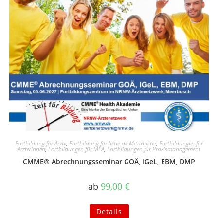
Fortbildung für Ärzte
,
Fortbildung für leitende Mitarbeiter
,
Fortbildungen für
Ärzte/innen
,
Fortbildungen für MFA
,
Fortbildungen für Praxismanagement
CMME® Abrechnungsseminar GOÄ, IGeL, EBM, DMP
ab
99,00
€
Details