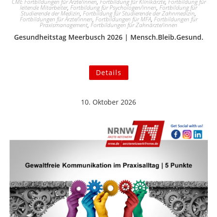
CME Fortbildungen für Ärzte/innen
,
Fortbildung für Klinikärzte
,
Fortbildung für
leitende Mitarbeiter
,
Fortbildung für Psychologen/innen
,
Fortbildung für
Studierende der Medizin
,
Fortbildung für Studierende der Zahnmedizin
,
Fortbildungen für Ärzte/innen
,
Fortbildungen für MFA
,
Fortbildungen für
Praxismanagement
,
Fortbildungen für Zahnärzte/innen
Gesundheitstag Meerbusch 2026 | Mensch.Bleib.Gesund.
Details
10. Oktober 2026