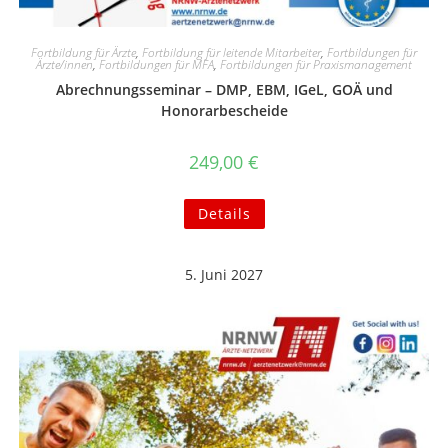
Fortbildung für Ärzte
,
Fortbildung für leitende Mitarbeiter
,
Fortbildungen für
Ärzte/innen
,
Fortbildungen für MFA
,
Fortbildungen für Praxismanagement
Abrechnungsseminar – DMP, EBM, IGeL, GOÄ und
Honorarbescheide
249,00
€
Details
5. Juni 2027