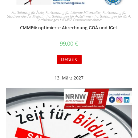
Fortbildung für Ärzte
,
Fortbildung für leitende Mitarbeiter
,
Fortbildung für
Studierende der Medizin
,
Fortbildungen für Ärzte/innen
,
Fortbildungen für MFA
,
Fortbildungen für MVZ Einzelunternehmer
CMME® optimierte Abrechnung GOÄ und IGeL
99,00
€
Details
13. März 2027