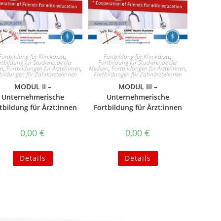
Fortbildung für Klinikärzte
,
Fortbildung für Klinikärzte
,
rtbildung für Studierende der
Fortbildung für Studierende der
in
,
Fortbildungen für Ärzte/innen
,
Medizin
,
Fortbildungen für Ärzte/innen
,
bildungen für Zahnärzte/innen
Fortbildungen für Zahnärzte/innen
MODUL II –
MODUL III –
Unternehmerische
Unternehmerische
tbildung für Ärzt:innen
Fortbildung für Ärzt:innen
0,00
€
0,00
€
Details
Details