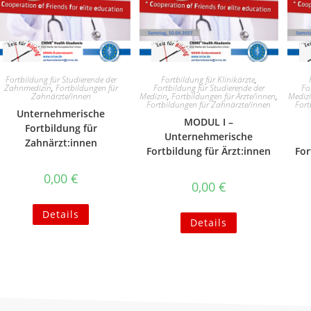
Fortbildung für Studierende der
Fortbildung für Klinikärzte
,
Zahnmedizin
,
Fortbildungen für
Fortbildung für Studierende der
Fo
Zahnärzte/innen
Medizin
,
Fortbildungen für Ärzte/innen
,
Mediz
Fortbildungen für Zahnärzte/innen
Fort
Unternehmerische
MODUL I –
Fortbildung für
Unternehmerische
Zahnärzt:innen
Fortbildung für Ärzt:innen
For
0,00
€
0,00
€
Details
Details