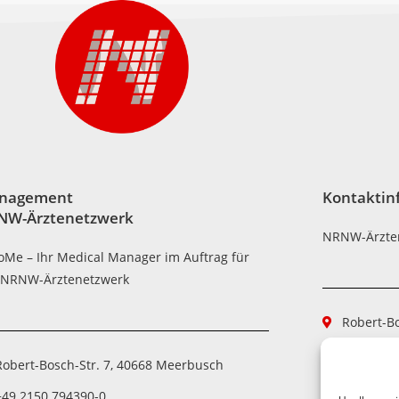
nagement
Kontaktin
NW-Ärztenetzwerk
NRNW-Ärzte
oMe – Ihr Medical Manager im Auftrag für
 NRNW-Ärztenetzwerk
Robert-B
+49 2150
Robert-Bosch-Str. 7, 40668 Meerbusch
+49 2150
+49 2150 794390-0