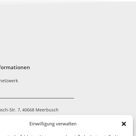
formationen
netzwerk
osch-Str. 7, 40668 Meerbusch
 794390-20
Einwilligung verwalten
 7052-21