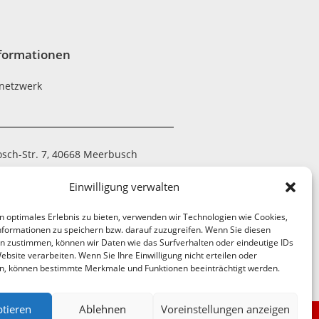
formationen
netzwerk
osch-Str. 7, 40668 Meerbusch
 794390-20
Einwilligung verwalten
 7052-21
n optimales Erlebnis zu bieten, verwenden wir Technologien wie Cookies,
tzwerk@nrnw.de
formationen zu speichern bzw. darauf zuzugreifen. Wenn Sie diesen
n zustimmen, können wir Daten wie das Surfverhalten oder eindeutige IDs
ebsite verarbeiten. Wenn Sie Ihre Einwilligung nicht erteilen oder
n, können bestimmte Merkmale und Funktionen beeinträchtigt werden.
tieren
Ablehnen
Voreinstellungen anzeigen