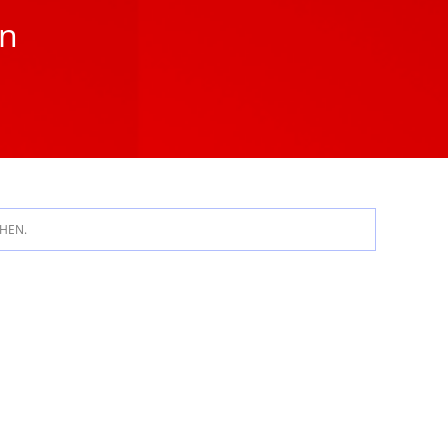
en
HEN.