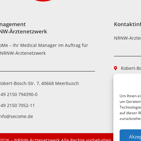
nagement
Kontaktin
NW-Ärztenetzwerk
NRNW-Ärzte
oMe – Ihr Medical Manager im Auftrag für
 NRNW-Ärztenetzwerk
Robert-B
+49 2150
Robert-Bosch-Str. 7, 40668 Meerbusch
+49 2150
+49 2150 794390-0
Um Ihnen ei
aerztene
um Gerätein
+49 2150 7052-11
Technologie
auf dieser W
info@secome.de
zurückziehe
Akzep
2026 – NRNW-Ärztenetzwerk Alle Rechte vorbehalten.