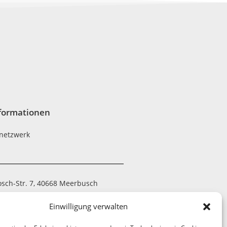
formationen
netzwerk
osch-Str. 7, 40668 Meerbusch
 794390-20
Einwilligung verwalten
 7052-21