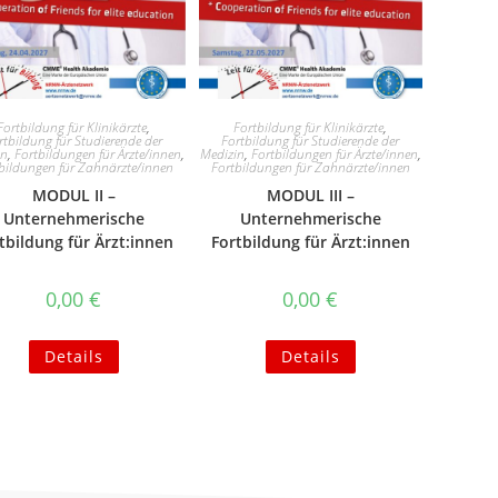
Fortbildung für Klinikärzte
,
Fortbildung für Klinikärzte
,
rtbildung für Studierende der
Fortbildung für Studierende der
in
,
Fortbildungen für Ärzte/innen
,
Medizin
,
Fortbildungen für Ärzte/innen
,
bildungen für Zahnärzte/innen
Fortbildungen für Zahnärzte/innen
MODUL II –
MODUL III –
Unternehmerische
Unternehmerische
tbildung für Ärzt:innen
Fortbildung für Ärzt:innen
0,00
€
0,00
€
Details
Details