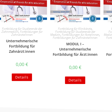
Fortbildung für Studierende der
Fortbildung für Klinikärzte
,
Zahnmedizin
,
Fortbildungen für
Fortbildung für Studierende der
Fo
Zahnärzte/innen
Medizin
,
Fortbildungen für Ärzte/innen
,
Mediz
Fortbildungen für Zahnärzte/innen
Fort
Unternehmerische
MODUL I –
Fortbildung für
Unternehmerische
Zahnärzt:innen
Fortbildung für Ärzt:innen
For
0,00
€
0,00
€
Details
Details