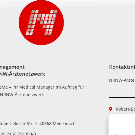
nagement
Kontaktin
NW-Ärztenetzwerk
NRNW-Ärzte
oMe – Ihr Medical Manager im Auftrag für
 NRNW-Ärztenetzwerk
Robert-B
+49 2150
Robert-Bosch-Str. 7, 40668 Meerbusch
+49 2150
+49 2150 794390-0