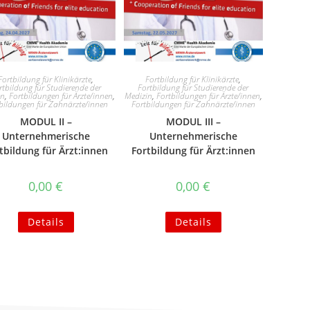
Fortbildung für Klinikärzte
,
Fortbildung für Klinikärzte
,
rtbildung für Studierende der
Fortbildung für Studierende der
in
,
Fortbildungen für Ärzte/innen
,
Medizin
,
Fortbildungen für Ärzte/innen
,
bildungen für Zahnärzte/innen
Fortbildungen für Zahnärzte/innen
MODUL II –
MODUL III –
Unternehmerische
Unternehmerische
tbildung für Ärzt:innen
Fortbildung für Ärzt:innen
0,00
€
0,00
€
Details
Details