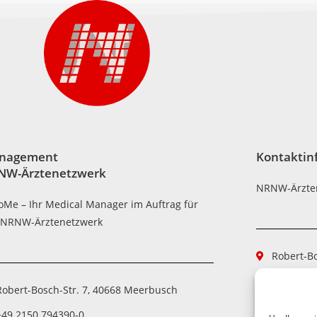
nagement
Kontaktin
NW-Ärztenetzwerk
NRNW-Ärzte
oMe – Ihr Medical Manager im Auftrag für
 NRNW-Ärztenetzwerk
Robert-B
+49 2150
Robert-Bosch-Str. 7, 40668 Meerbusch
+49 2150
+49 2150 794390-0