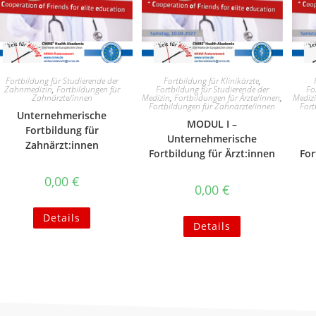
Fortbildung für Studierende der
Fortbildung für Klinikärzte
,
Zahnmedizin
,
Fortbildungen für
Fortbildung für Studierende der
Fo
Zahnärzte/innen
Medizin
,
Fortbildungen für Ärzte/innen
,
Mediz
Fortbildungen für Zahnärzte/innen
Fort
Unternehmerische
MODUL I –
Fortbildung für
Unternehmerische
Zahnärzt:innen
Fortbildung für Ärzt:innen
For
0,00
€
0,00
€
Details
Details