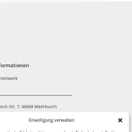
formationen
netzwerk
osch-Str. 7, 40668 Meerbusch
 794390-20
Einwilligung verwalten
 7052-21