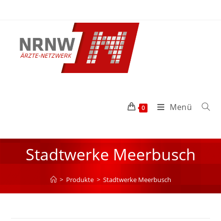
Menü
0
Stadtwerke Meerbusch
>
Produkte
>
Stadtwerke Meerbusch