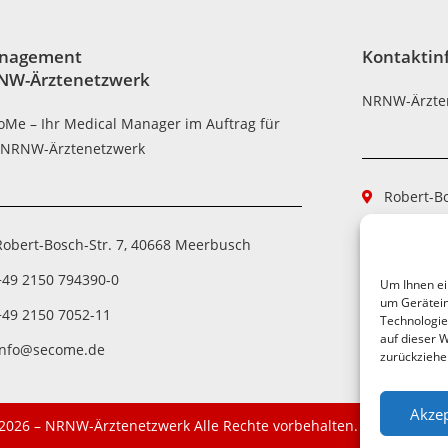
nagement
Kontaktin
NW-Ärztenetzwerk
NRNW-Ärzte
oMe – Ihr Medical Manager im Auftrag für
 NRNW-Ärztenetzwerk
Robert-B
+49 2150
Robert-Bosch-Str. 7, 40668 Meerbusch
+49 2150
+49 2150 794390-0
Um Ihnen ei
aerztene
um Gerätein
+49 2150 7052-11
Technologie
auf dieser W
info@secome.de
zurückziehe
Akzep
2026 – NRNW-Ärztenetzwerk Alle Rechte vorbehalten.