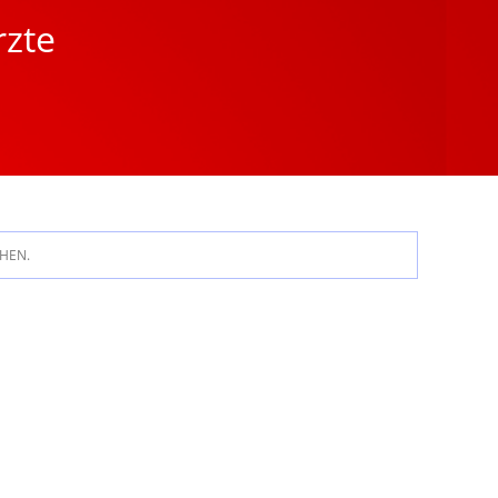
rzte
HEN.