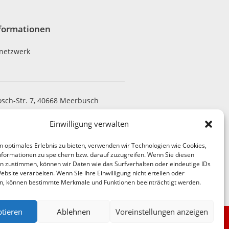
formationen
netzwerk
osch-Str. 7, 40668 Meerbusch
 794390-20
Einwilligung verwalten
 7052-21
n optimales Erlebnis zu bieten, verwenden wir Technologien wie Cookies,
tzwerk@nrnw.de
formationen zu speichern bzw. darauf zuzugreifen. Wenn Sie diesen
n zustimmen, können wir Daten wie das Surfverhalten oder eindeutige IDs
ebsite verarbeiten. Wenn Sie Ihre Einwilligung nicht erteilen oder
n, können bestimmte Merkmale und Funktionen beeinträchtigt werden.
tieren
Ablehnen
Voreinstellungen anzeigen