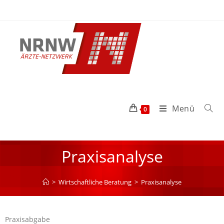
Menü
0
Praxisanalyse
>
Wirtschaftliche Beratung
>
Praxisanalyse
Praxisabgabe