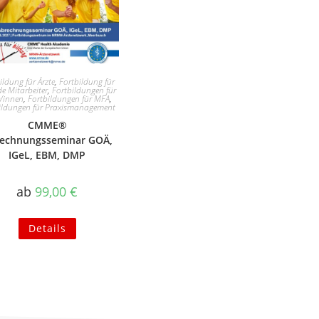
ildung für Ärzte
,
Fortbildung für
de Mitarbeiter
,
Fortbildungen für
e/innen
,
Fortbildungen für MFA
,
ildungen für Praxismanagement
CMME®
echnungsseminar GOÄ,
IGeL, EBM, DMP
ab
99,00
€
Details