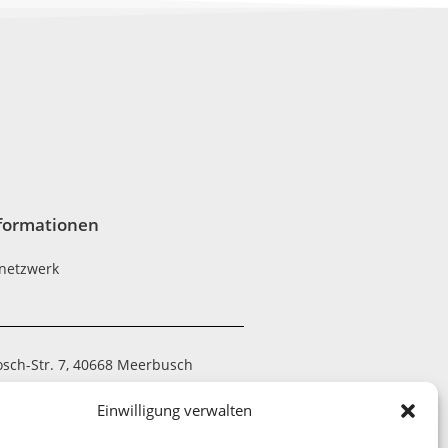
formationen
netzwerk
osch-Str. 7, 40668 Meerbusch
 794390-20
Einwilligung verwalten
 7052-21