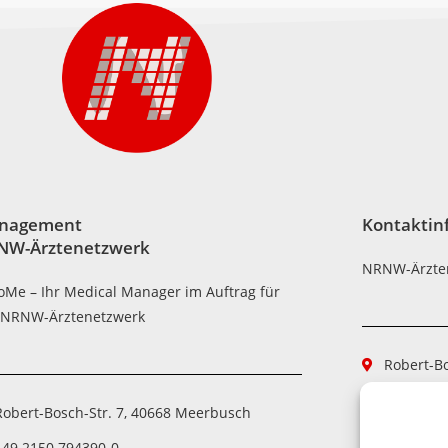
nagement
Kontaktin
NW-Ärztenetzwerk
NRNW-Ärzte
oMe – Ihr Medical Manager im Auftrag für
 NRNW-Ärztenetzwerk
Robert-B
+49 2150
Robert-Bosch-Str. 7, 40668 Meerbusch
+49 2150
+49 2150 794390-0