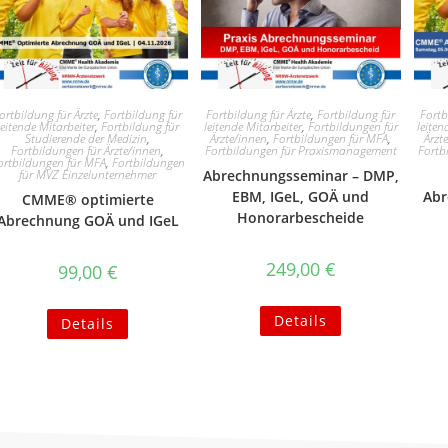
ortbildung für Ärzte
,
Fortbildung für
Fortbildung für Ärzte
,
Fortbildung für
Fortb
leitende Mitarbeiter
,
Fortbildung für
leitende Mitarbeiter
,
Fortbildungen für
leiten
Studierende der Medizin
,
Ärzte/innen
,
Fortbildungen für MFA
,
Ärzt
Fortbildungen für Ärzte/innen
,
Fortbildungen für Praxismanagement
Fortb
ortbildungen für MFA
,
Fortbildungen
für MVZ Einzelunternehmer
Abrechnungsseminar – DMP,
EBM, IGeL, GOÄ und
Abr
CMME® optimierte
Honorarbescheide
Abrechnung GOÄ und IGeL
249,00
€
99,00
€
Details
Details