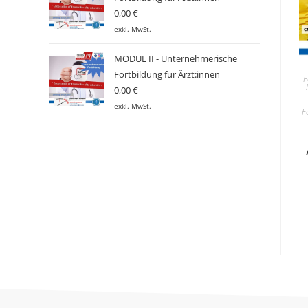
0,00
€
exkl. MwSt.
MODUL II - Unternehmerische
Fortbildung für Ärzt:innen
F
0,00
€
exkl. MwSt.
F