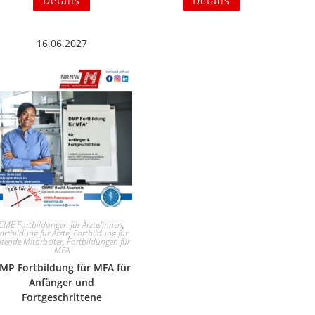
Details
Details
16.06.2027
CME Fortbildungen für Ärzte/innen
,
ortbildung für Ärzte
,
Fortbildung für
eitende Mitarbeiter
,
Fortbildungen für
MFA
MP Fortbildung für MFA für
Anfänger und
Fortgeschrittene