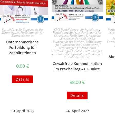
Fortbildung für Studierende der
CME Fortbildungen für Ärzte/innen
,
Fortb
Zahnmedizin
,
Fortbildungen für
Fortbildung für Ärzte
,
Fortbildung für
leite
Zahnärzte/innen
Klinikärzte
,
Fortbildung für leitende
Mitarbeiter
,
Fortbildung für
Fo
Unternehmerische
Studierende der Medizin
,
Fortbildung
Fortb
für Studierende der Zahnmedizin
,
Fortbildung für
Fortbildungen für Ärzte/innen
,
Fortbildungen für MFA
,
Fortbildungen
Zahnärzt:innen
für Praxismanagement
,
Fortbildungen
Abr
für Zahnärzte/innen
Gewaltfreie Kommunikation
0,00
€
im Praxisalltag – 6 Punkte
Details
98,00
€
Details
10. April 2027
24. April 2027