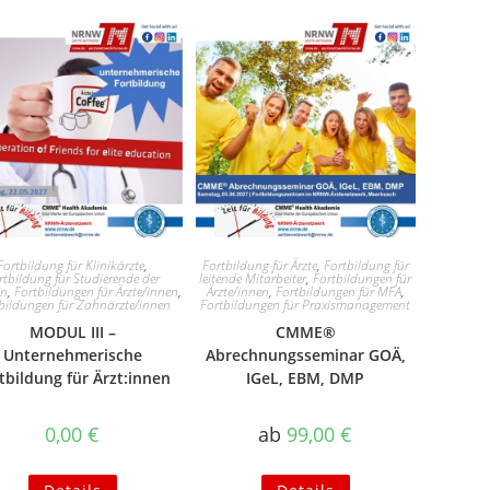
Fortbildung für Klinikärzte
,
Fortbildung für Ärzte
,
Fortbildung für
rtbildung für Studierende der
leitende Mitarbeiter
,
Fortbildungen für
in
,
Fortbildungen für Ärzte/innen
,
Ärzte/innen
,
Fortbildungen für MFA
,
bildungen für Zahnärzte/innen
Fortbildungen für Praxismanagement
MODUL III –
CMME®
Unternehmerische
Abrechnungsseminar GOÄ,
tbildung für Ärzt:innen
IGeL, EBM, DMP
0,00
€
ab
99,00
€