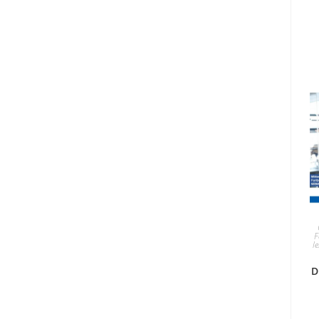
F
l
D