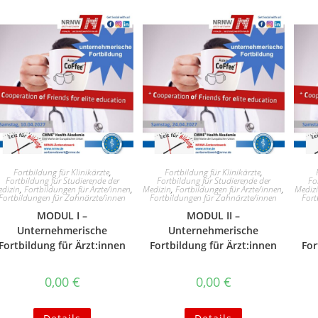
Fortbildung für Klinikärzte
,
Fortbildung für Klinikärzte
,
Fortbildung für Studierende der
Fortbildung für Studierende der
Fo
dizin
,
Fortbildungen für Ärzte/innen
,
Medizin
,
Fortbildungen für Ärzte/innen
,
Mediz
Fortbildungen für Zahnärzte/innen
Fortbildungen für Zahnärzte/innen
Fort
MODUL I –
MODUL II –
Unternehmerische
Unternehmerische
Fortbildung für Ärzt:innen
Fortbildung für Ärzt:innen
For
0,00
€
0,00
€