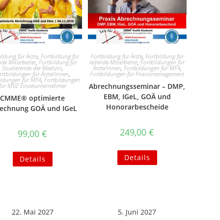
ildung für Ärzte
,
Fortbildung für
Fortbildung für Ärzte
,
Fortbildung für
nde Mitarbeiter
,
Fortbildung für
leitende Mitarbeiter
,
Fortbildungen für
Studierende der Medizin
,
Ärzte/innen
,
Fortbildungen für MFA
,
rtbildungen für Ärzte/innen
,
Fortbildungen für Praxismanagement
ildungen für MFA
,
Fortbildungen
für MVZ Einzelunternehmer
Abrechnungsseminar – DMP,
EBM, IGeL, GOÄ und
CMME® optimierte
Honorarbescheide
echnung GOÄ und IGeL
249,00
€
99,00
€
Details
Details
22. Mai 2027
5. Juni 2027