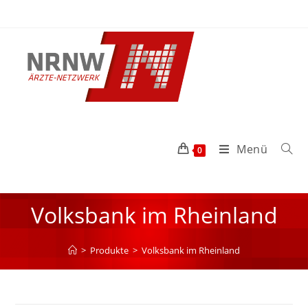
Menü
0
Volksbank im Rheinland
>
Produkte
>
Volksbank im Rheinland