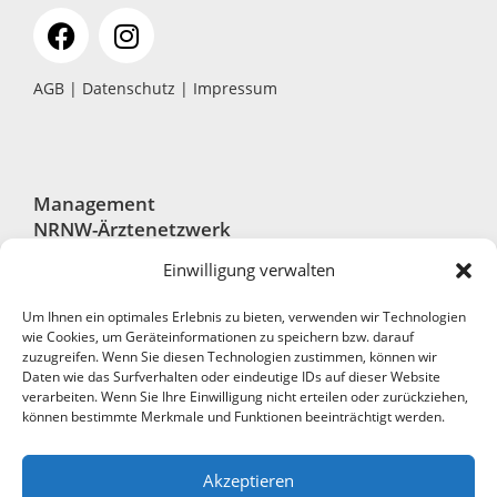
AGB
|
Datenschutz
|
Impressum
Management
NRNW-Ärztenetzwerk
Einwilligung verwalten
SeCoMe – Ihr Medical Manager im Auftrag für das
NRNW-Ärztenetzwerk
Um Ihnen ein optimales Erlebnis zu bieten, verwenden wir Technologien
wie Cookies, um Geräteinformationen zu speichern bzw. darauf
zuzugreifen. Wenn Sie diesen Technologien zustimmen, können wir
Daten wie das Surfverhalten oder eindeutige IDs auf dieser Website
verarbeiten. Wenn Sie Ihre Einwilligung nicht erteilen oder zurückziehen,
Robert-Bosch-Str. 7, 40668 Meerbusch
können bestimmte Merkmale und Funktionen beeinträchtigt werden.
+49 2150 794390-0
Akzeptieren
+49 2150 7052-11