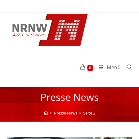
Menü
0
Presse News
>
Presse News
>
Seite 2