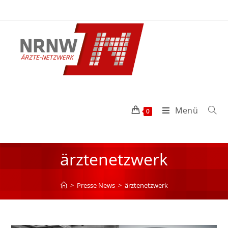
Menü
0
ärztenetzwerk
>
Presse News
>
ärztenetzwerk