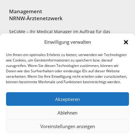
Management
NRNW-Ärztenetzwerk
SeCoMe – Ihr Medical Manager im Auftrag für das
NRNW-Ärztenetzwerk
Einwilligung verwalten
Um Ihnen ein optimales Erlebnis zu bieten, verwenden wir Technologien
wie Cookies, um Geräteinformationen zu speichern bzw. darauf
zuzugreifen. Wenn Sie diesen Technologien zustimmen, können wir
Robert-Bosch-Str. 7, 40668 Meerbusch
Daten wie das Surfverhalten oder eindeutige IDs auf dieser Website
verarbeiten. Wenn Sie Ihre Einwilligung nicht erteilen oder zurückziehen,
+49 2150 794390-0
können bestimmte Merkmale und Funktionen beeinträchtigt werden.
+49 2150 7052-11
Akzeptieren
info@secome.de
Ablehnen
Copyright ©2026 – NRNW-Ärztenetzwerk Alle Rechte
Voreinstellungen anzeigen
vorbehalten.