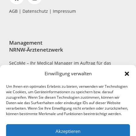
AGB
|
Datenschutz
|
Impressum
Management
NRNW-Ärztenetzwerk
SeCoMe – Ihr Medical Manager im Auftrag für das
NRNW-Ärztenetzwerk
Einwilligung verwalten
Um Ihnen ein optimales Erlebnis zu bieten, verwenden wir Technologien
wie Cookies, um Geräteinformationen zu speichern bzw. darauf
zuzugreifen. Wenn Sie diesen Technologien zustimmen, können wir
Robert-Bosch-Str. 7, 40668 Meerbusch
Daten wie das Surfverhalten oder eindeutige IDs auf dieser Website
verarbeiten. Wenn Sie Ihre Einwilligung nicht erteilen oder zurückziehen,
+49 2150 794390-0
können bestimmte Merkmale und Funktionen beeinträchtigt werden.
+49 2150 7052-11
Akzeptieren
info@secome.de