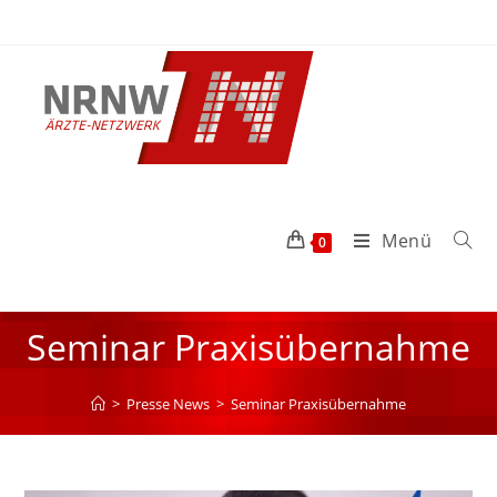
Menü
0
Seminar Praxisübernahme
>
Presse News
>
Seminar Praxisübernahme