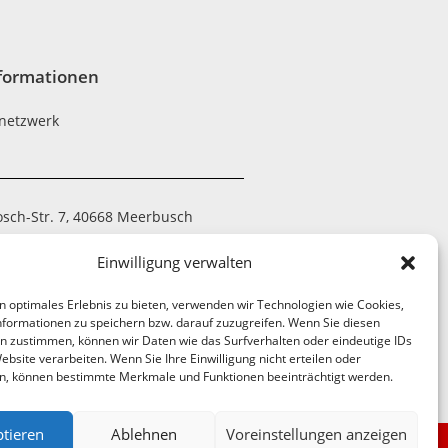
formationen
netzwerk
osch-Str. 7, 40668 Meerbusch
 794390-20
Einwilligung verwalten
 7052-21
n optimales Erlebnis zu bieten, verwenden wir Technologien wie Cookies,
tzwerk@nrnw.de
formationen zu speichern bzw. darauf zuzugreifen. Wenn Sie diesen
n zustimmen, können wir Daten wie das Surfverhalten oder eindeutige IDs
ebsite verarbeiten. Wenn Sie Ihre Einwilligung nicht erteilen oder
n, können bestimmte Merkmale und Funktionen beeinträchtigt werden.
tieren
Ablehnen
Voreinstellungen anzeigen