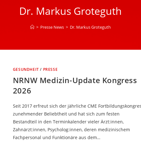
Dr. Markus Groteguth
>
Presse News
>
Dr. Markus Groteguth
GESUNDHEIT
/
PRESSE
NRNW Medizin-Update Kongress
2026
Seit 2017 erfreut sich der jährliche CME Fortbildungskongre
zunehmender Beliebtheit und hat sich zum festen
Bestandteil in den Terminkalender vieler Ärzt:innen,
Zahnärzt:innen, Psycholog:innen, deren medizinischem
Fachpersonal und Funktionäre aus dem…