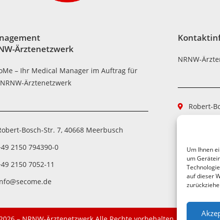
nagement
Kontaktin
NW-Ärztenetzwerk
NRNW-Ärzte
oMe – Ihr Medical Manager im Auftrag für
 NRNW-Ärztenetzwerk
Robert-B
+49 2150
Robert-Bosch-Str. 7, 40668 Meerbusch
+49 2150
+49 2150 794390-0
Um Ihnen ei
aerztene
um Gerätein
+49 2150 7052-11
Technologie
auf dieser W
info@secome.de
zurückziehe
Akzep
2026 – NRNW-Ärztenetzwerk Alle Rechte vorbehalten.