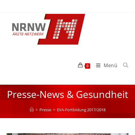
Menü
0
Presse-News & Gesundheit
>
Presse
>
EVA-Fortbildung 2017/2018