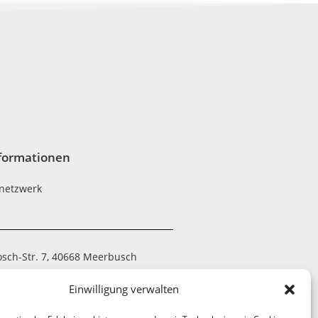
formationen
netzwerk
osch-Str. 7, 40668 Meerbusch
 794390-20
Einwilligung verwalten
 7052-21