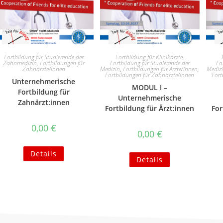
Fortbildung für Studierende der
Fortbildung für Klinikärzte
,
Zahnmedizin
,
Fortbildungen für
Fortbildung für Studierende der
Fo
Zahnärzte/innen
Medizin
,
Fortbildungen für Ärzte/innen
,
Mediz
Fortbildungen für Zahnärzte/innen
Fort
Unternehmerische
MODUL I –
Fortbildung für
Unternehmerische
Zahnärzt:innen
Fortbildung für Ärzt:innen
For
0,00
€
0,00
€
Details
Details