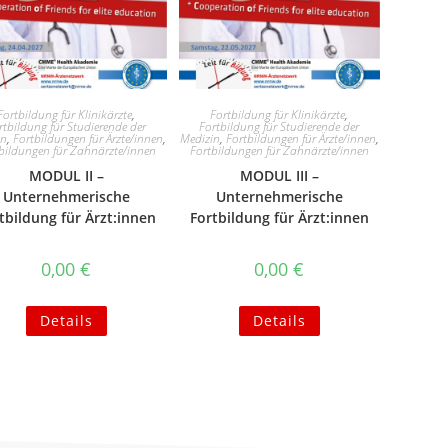
Fortbildung für Klinikärzte
,
Fortbildung für Klinikärzte
,
rtbildung für Studierende der
Fortbildung für Studierende der
in
,
Fortbildungen für Ärzte/innen
,
Medizin
,
Fortbildungen für Ärzte/innen
,
bildungen für Zahnärzte/innen
Fortbildungen für Zahnärzte/innen
MODUL II –
MODUL III –
Unternehmerische
Unternehmerische
tbildung für Ärzt:innen
Fortbildung für Ärzt:innen
0,00
€
0,00
€
Details
Details