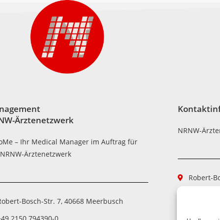
nagement
Kontaktin
NW-Ärztenetzwerk
NRNW-Ärzte
oMe – Ihr Medical Manager im Auftrag für
 NRNW-Ärztenetzwerk
Robert-B
+49 2150
Robert-Bosch-Str. 7, 40668 Meerbusch
+49 2150
+49 2150 794390-0