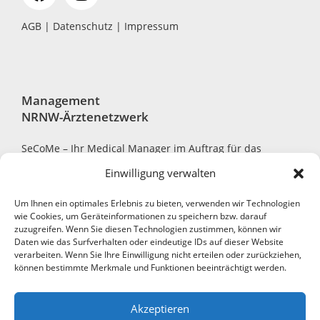
AGB
|
Datenschutz
|
Impressum
Management
NRNW-Ärztenetzwerk
SeCoMe – Ihr Medical Manager im Auftrag für das
NRNW-Ärztenetzwerk
Einwilligung verwalten
Um Ihnen ein optimales Erlebnis zu bieten, verwenden wir Technologien
wie Cookies, um Geräteinformationen zu speichern bzw. darauf
zuzugreifen. Wenn Sie diesen Technologien zustimmen, können wir
Robert-Bosch-Str. 7, 40668 Meerbusch
Daten wie das Surfverhalten oder eindeutige IDs auf dieser Website
verarbeiten. Wenn Sie Ihre Einwilligung nicht erteilen oder zurückziehen,
+49 2150 794390-0
können bestimmte Merkmale und Funktionen beeinträchtigt werden.
+49 2150 7052-11
Akzeptieren
info@secome.de