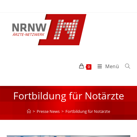
Menü
0
Fortbildung für Notärzte
>
Presse News
>
Fortbildung für Notärzte