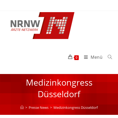
Menü
0
Medizinkongress
Düsseldorf
>
Presse News
>
Medizinkongress Düsseldorf